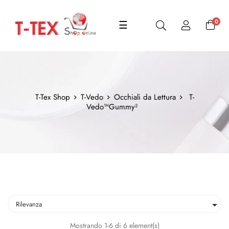
navigazione
0
☰
Toggle
T-Tex Shop
T-Vedo
Occhiali da Lettura
T-
Vedo™Gummy²

Rilevanza
Mostrando 1-6 di 6 element(s)