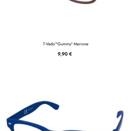
T-Vedo™Gummy² Marrone
Prezzo
9,90 €