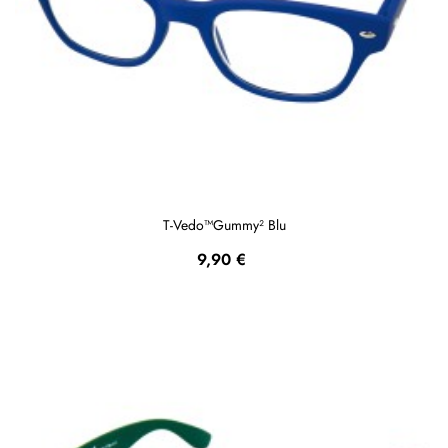
T-Vedo™Gummy² Blu
Prezzo
9,90 €