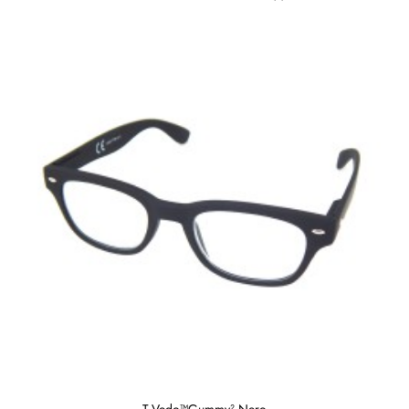
T-Vedo™Gummy² Nero