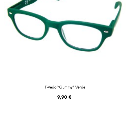
T-Vedo™Gummy² Verde
Prezzo
9,90 €