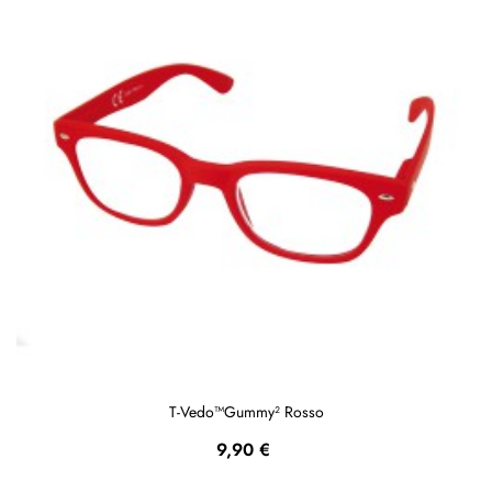
T-Vedo™Gummy² Rosso
Prezzo
9,90 €