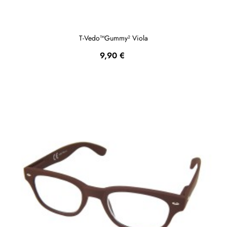
T-Vedo™Gummy² Viola
Prezzo
9,90 €