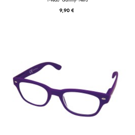
Prezzo
9,90 €