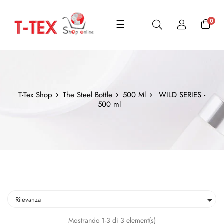
navigazione
0
☰
Toggle
T-Tex Shop
The Steel Bottle
500 Ml
WILD SERIES -
500 ml

Rilevanza
Mostrando 1-3 di 3 element(s)