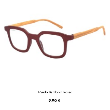
T-Vedo Bamboo² Rosso
Prezzo
9,90 €