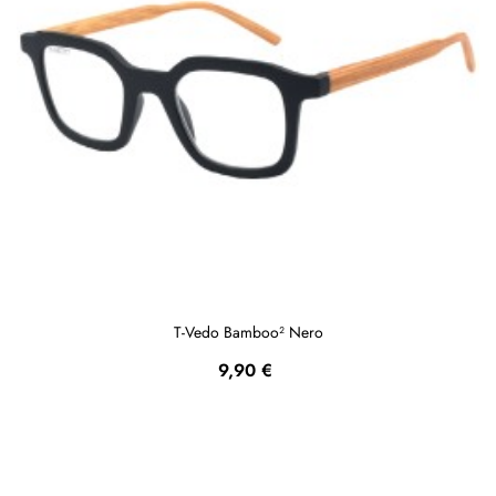
T-Vedo Bamboo² Nero
Prezzo
9,90 €