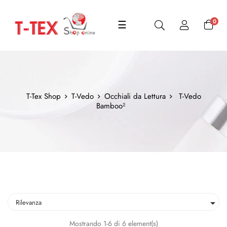
navigazione
0
☰
Toggle
T-Tex Shop
T-Vedo
Occhiali da Lettura
T-Vedo
Bamboo²

Rilevanza
Mostrando 1-6 di 6 element(s)