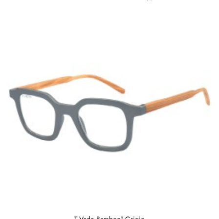
T-Vedo Bamboo² Grigio