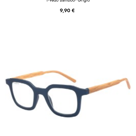
Prezzo
9,90 €