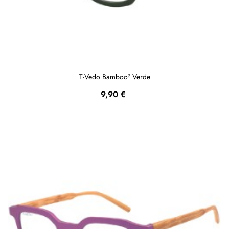
T-Vedo Bamboo² Verde
Prezzo
9,90 €