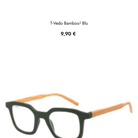
T-Vedo Bamboo² Blu
Prezzo
9,90 €