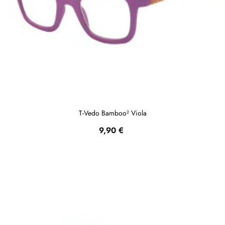
T-Vedo Bamboo² Viola
Prezzo
9,90 €