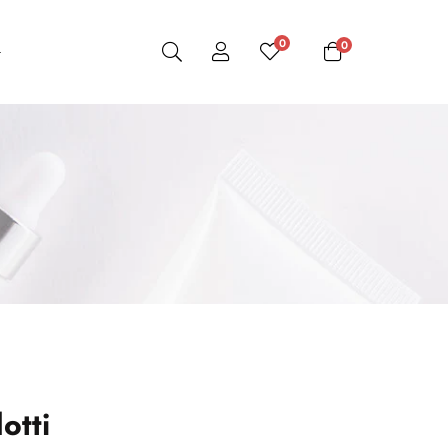
0
0
otti