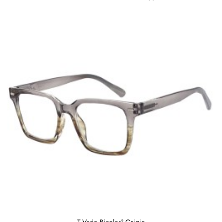
T-Vedo Bicolor² Grigio