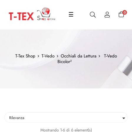
navigazione
0
☰
Toggle
T-Tex Shop
T-Vedo
Occhiali da Lettura
T-Vedo
Bicolor²

Rilevanza
Mostrando 1-6 di 6 element(s)