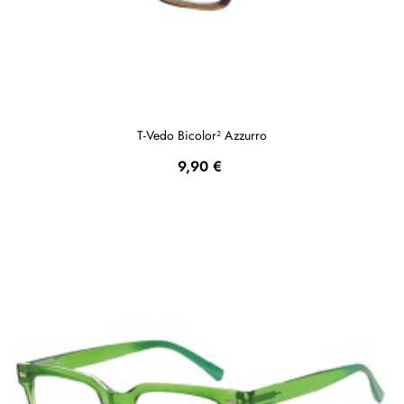
T-Vedo Bicolor² Azzurro
Prezzo
9,90 €