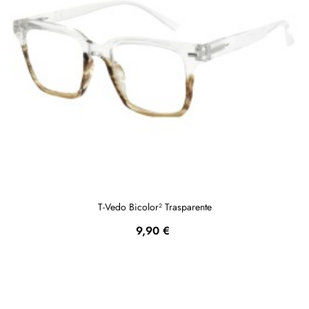
T-Vedo Bicolor² Trasparente
Prezzo
9,90 €