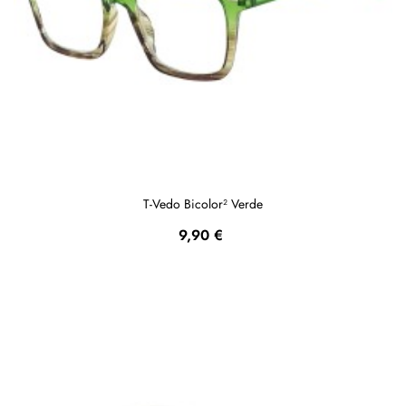
T-Vedo Bicolor² Verde
Prezzo
9,90 €