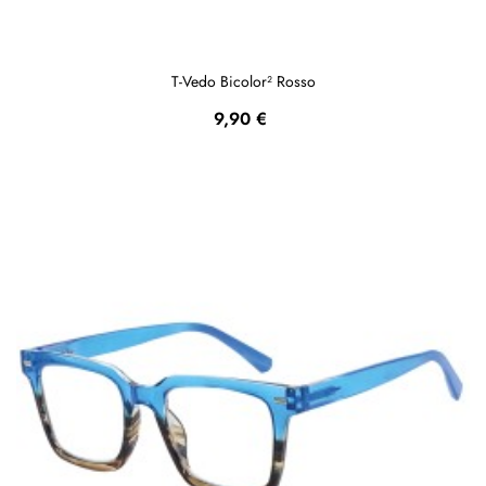
T-Vedo Bicolor² Rosso
Prezzo
9,90 €