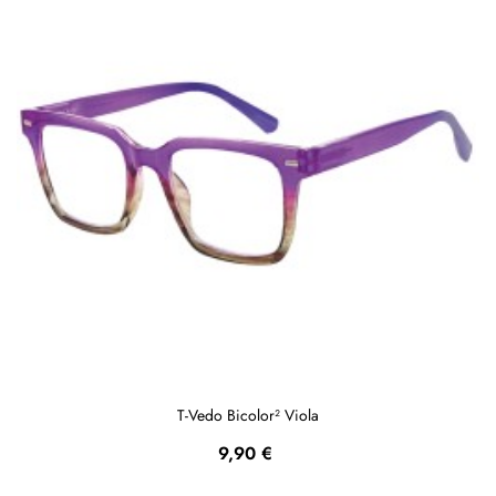
T-Vedo Bicolor² Viola
Prezzo
9,90 €