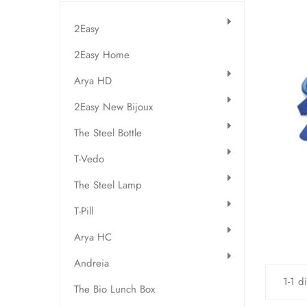
2Easy
2Easy Home
Arya HD
2Easy New Bijoux
The Steel Bottle
T-Vedo
The Steel Lamp
T-Pill
Arya HC
Andreia
1-1 d
The Bio Lunch Box