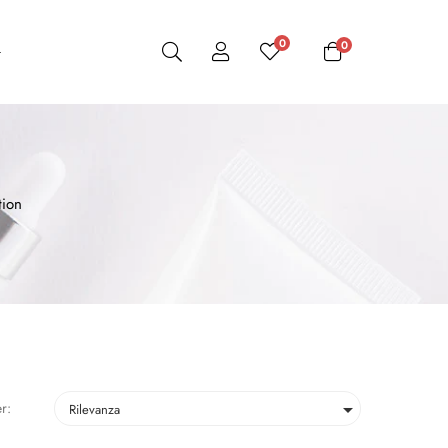
0
0
tion
r:

Rilevanza