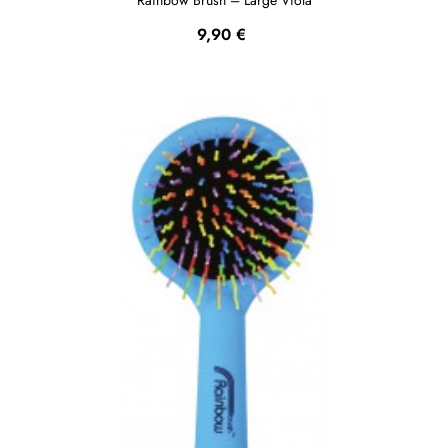
Prezzo
9,90 €