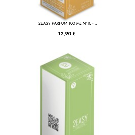
2EASY PARFUM 100 ML N°10 -...
Prezzo
12,90 €