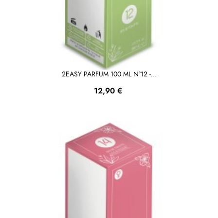
2EASY PARFUM 100 ML N°12 -...
Prezzo
12,90 €