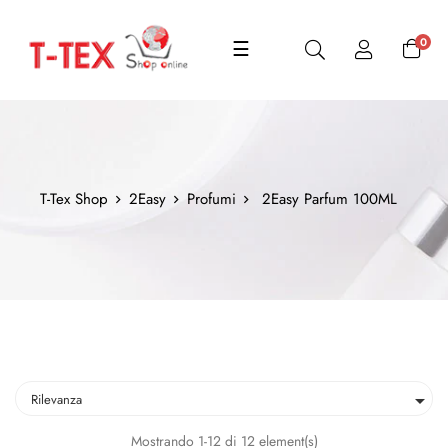
navigazione
0
☰
Toggle
T-Tex Shop
2Easy
Profumi
2Easy Parfum 100ML

Rilevanza
Mostrando 1-12 di 12 element(s)