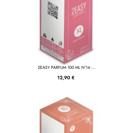
2EASY PARFUM 100 ML N°14 -...
Prezzo
12,90 €