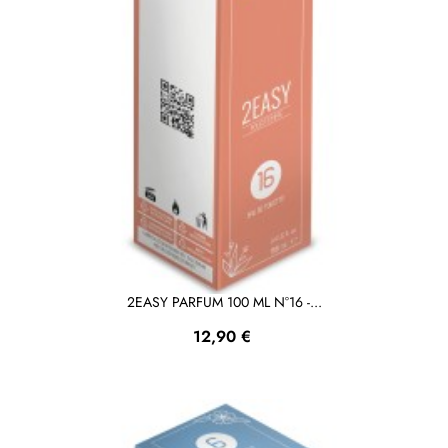
2EASY PARFUM 100 ML N°16 -...
Prezzo
12,90 €