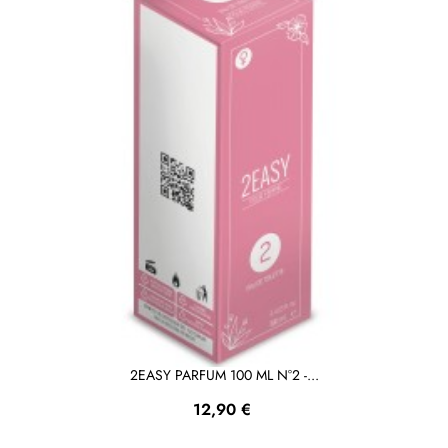
2EASY PARFUM 100 ML N°2 -...
Prezzo
12,90 €