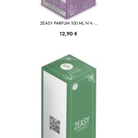
2EASY PARFUM 100 ML N°4 -...
Prezzo
12,90 €