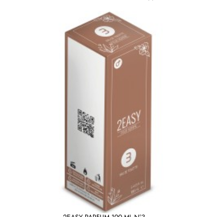
2EASY PARFUM 100 ML N°3 -...