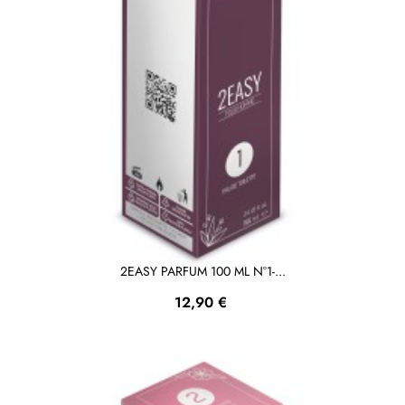
2EASY PARFUM 100 ML N°1-...
Prezzo
12,90 €