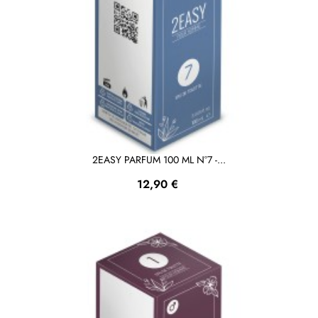
2EASY PARFUM 100 ML N°7 -...
Prezzo
12,90 €