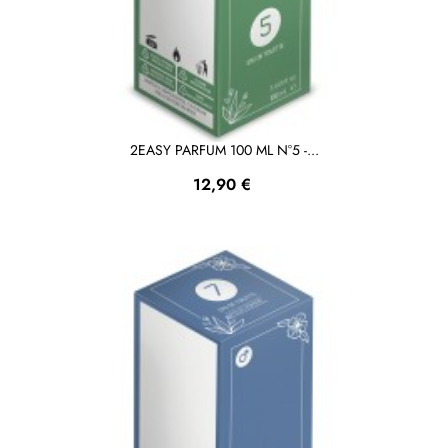
2EASY PARFUM 100 ML N°5 -...
Prezzo
12,90 €