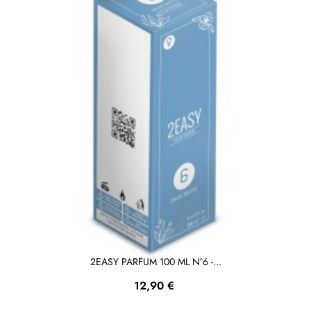
2EASY PARFUM 100 ML N°6 -...
Prezzo
12,90 €