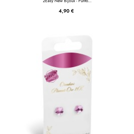
2Easy New Bijoux - Punto...
Prezzo
4,90 €