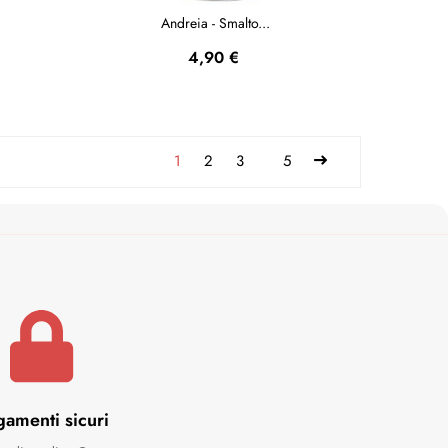
Andreia - Smalto...
Prezzo
4,90 €
1
2
3
5
gamenti sicuri