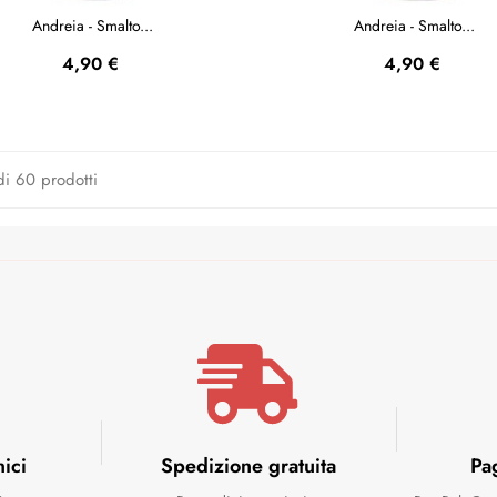
Andreia - Smalto...
Andreia - Smalto...
Prezzo
Prezzo
4,90 €
4,90 €
di 60 prodotti
nici
Spedizione gratuita
Pa