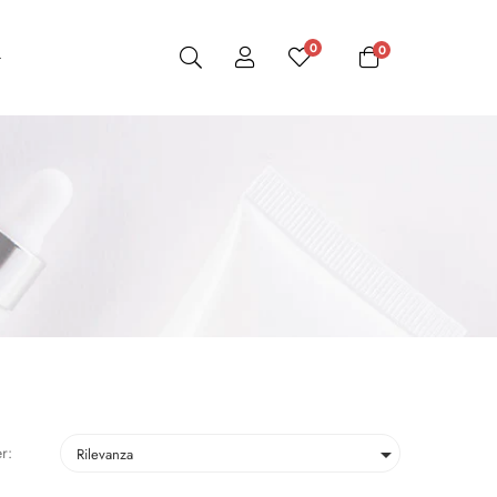
0
0
r:

Rilevanza