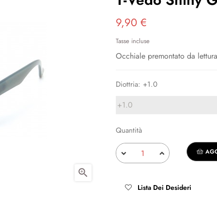
9,90 €
Tasse incluse
Occhiale premontato da lettur
Diottria: +1.0
Quantità
AGG

Lista Dei Desideri