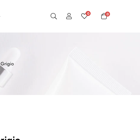
0
0
 Grigio
rigio