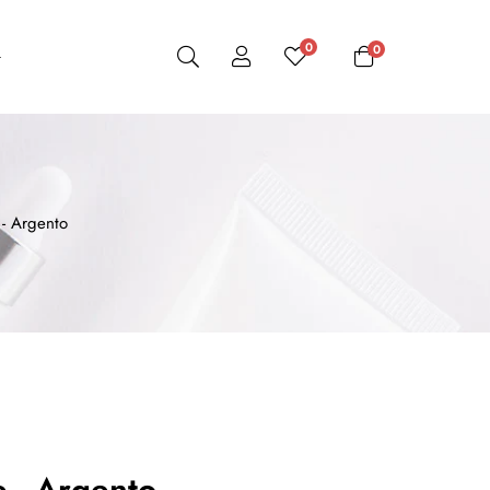
0
0
 - Argento
e - Argento